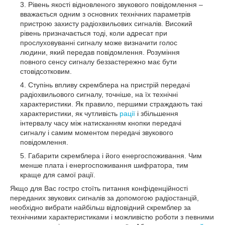
Рівень якості відновленого звукового повідомлення –
вважається одним з основних технічних параметрів
пристрою захисту радіохвильових сигналів. Високий
рівень призначається тоді, коли адресат при
прослуховуванні сигналу може визначити голос
людини, який передав повідомлення. Розуміння
повного сенсу сигналу беззастережно має бути
стовідсотковим.
Ступінь впливу скремблера на пристрій передачі
радіохвильового сигналу, точніше, на їх технічні
характеристики. Як правило, першими страждають такі
характеристики, як чутливість
рації
і збільшення
інтервалу часу між натисканням кнопки передачі
сигналу і самим моментом передачі звукового
повідомлення.
Габарити скремблера і його енергоспоживання. Чим
менше плата і енергоспоживання шифратора, тим
краще для самої рації.
Якщо для Вас гостро стоїть питання конфіденційності
переданих звукових сигналів за допомогою радіостанцій,
необхідно вибрати найбільш відповідний скремблер за
технічними характеристиками і можливістю роботи з певними