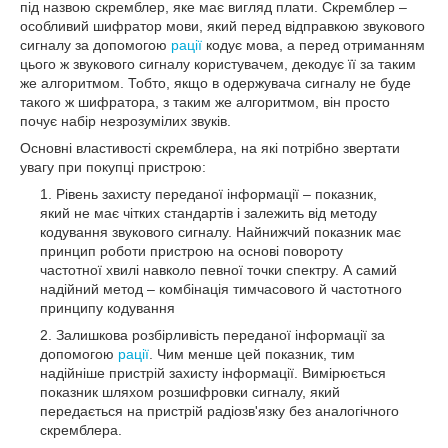
під назвою скремблер, яке має вигляд плати. Скремблер –
особливий шифратор мови, який перед відправкою звукового
сигналу за допомогою
рації
кодує мова, а перед отриманням
цього ж звукового сигналу користувачем, декодує її за таким
же алгоритмом. Тобто, якщо в одержувача сигналу не буде
такого ж шифратора, з таким же алгоритмом, він просто
почує набір незрозумілих звуків.
Основні властивості скремблера, на які потрібно звертати
увагу при покупці пристрою:
Рівень захисту переданої інформації – показник,
який не має чітких стандартів і залежить від методу
кодування звукового сигналу. Найнижчий показник має
принцип роботи пристрою на основі повороту
частотної хвилі навколо певної точки спектру. А самий
надійний метод – комбінація тимчасового й частотного
принципу кодування
Залишкова розбірливість переданої інформації за
допомогою
рації
. Чим менше цей показник, тим
надійніше пристрій захисту інформації. Вимірюється
показник шляхом розшифровки сигналу, який
передається на пристрій радіозв'язку без аналогічного
скремблера.