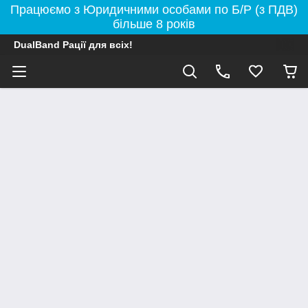
Працюємо з Юридичними особами по Б/Р (з ПДВ)
більше 8 років
DualBand Рації для всіх!