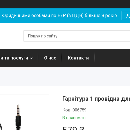
Юридичними особами по Б/Р (з ПДВ) більше 8 років
Д
и та послуги
О нас
Контакти
Гарнітура 1 провідна дл
Код:
006759
В наявності
579 ₴