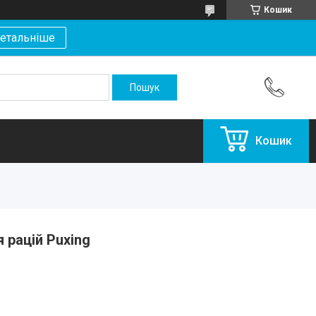
Кошик
етальніше
Кошик
я рацій Puxing