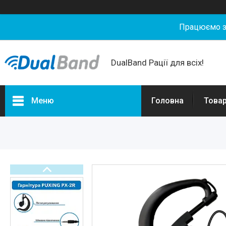
Працюємо з 
DualBand Рації для всіх!
Меню
Головна
Товар
Портфоліо
Товари та послуги
Новини
Статті
О нас
Відгуки