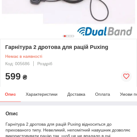
Гарнітура 2 дротова для рацій Puxing
Немає в наявності
Код: 005686
Роздріб
599
₴
Опис
Характеристики
Доставка
Оплата
Умови п
Опис
Гарнітура 2 дротова для рацій Puxing відноситься до
прихованого типу. Невеликий, непомітний навушник дозволяє
використовувати рацію так, щоб це не впадало в очі.