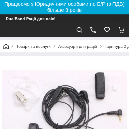
Працюємо з Юридичними особами по Б/Р (з ПДВ)
більше 8 років
DualBand Рації для всіх!
Товари та послуги
Аксесуари для рацій
Гарнітура 2 