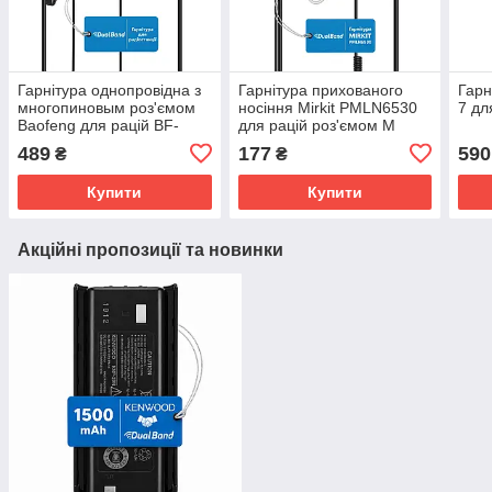
Гарнітура однопровідна з
Гарнітура прихованого
Гарн
многопиновым роз'ємом
носіння Mirkit PMLN6530
7 дл
Baofeng для рацій BF-
для рацій роз'ємом М
9700/BF-A58
489
177
590
₴
₴
Купити
Купити
Акційні пропозиції та новинки