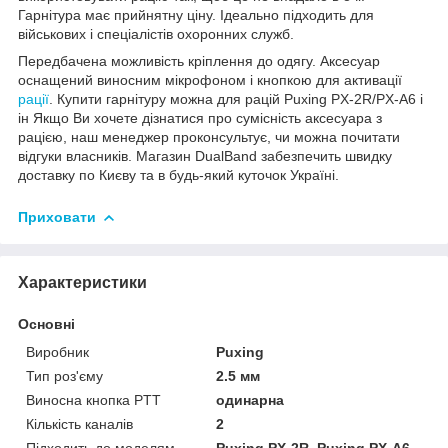
Гарнітура має прийнятну ціну. Ідеально підходить для
військових і спеціалістів охоронних служб.
Передбачена можливість кріплення до одягу. Аксесуар
оснащений виносним мікрофоном і кнопкою для активації
рації
. Купити гарнітуру можна для рацій Puxing PX-2R/PX-A6 і
ін Якщо Ви хочете дізнатися про сумісність аксесуара з
рацією, наш менеджер проконсультує, чи можна почитати
відгуки власників. Магазин DualBand забезпечить швидку
доставку по Києву та в будь-який куточок Україні.
Приховати
Характеристики
Основні
Виробник
Puxing
Тип роз'єму
2.5 мм
Виносна кнопка PTT
одинарна
Кількість каналів
2
Підходить до моделям
Puxing PX-2R, Puxing PX-A6