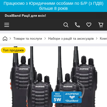
Працюємо з Юридичними особами по Б/Р (з ПДВ)
більше 8 років
DualBand Рації для всіх!
Товари та послуги
Набори з рацій та аксесуарів
Комп
Топ продажів