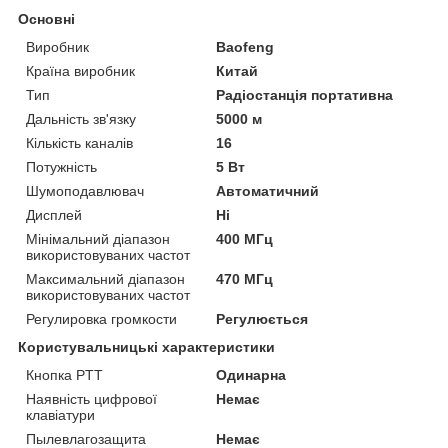
Основні
Виробник
Baofeng
Країна виробник
Китай
Тип
Радіостанція портативна
Дальність зв'язку
5000 м
Кількість каналів
16
Потужність
5 Вт
Шумоподавлювач
Автоматичний
Дисплей
Ні
Мінімальний діапазон
400 МГц
використовуваних частот
Максимальний діапазон
470 МГц
використовуваних частот
Регулировка громкости
Регулюється
Користувальницькі характеристики
Кнопка PTT
Одинарна
Наявність цифрової
Немає
клавіатури
Пылевлагозащита
Немає