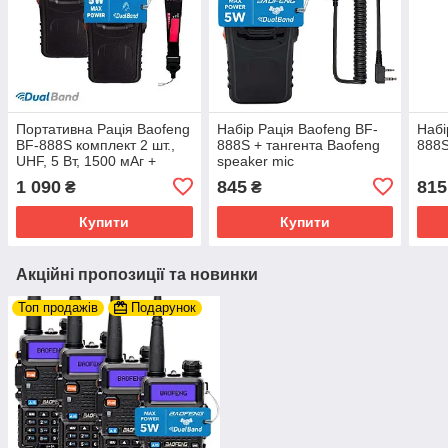
Портативна Рація Baofeng
Набір Рація Baofeng BF-
Набі
BF-888S комплект 2 шт.,
888S + тангента Baofeng
888S
UHF, 5 Вт, 1500 мАг +
speaker mic
гарнітура
1 090
845
815
₴
₴
Купити
Купити
Акційні пропозиції та новинки
Топ продажів
Подарунок