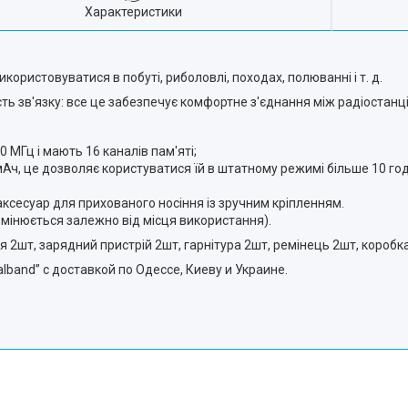
Характеристики
користовуватися в побуті, риболовлі, походах, полюванні і т. д.
сть зв'язку: все це забезпечує комфортне з'єднання між радіостанці
 МГц і мають 16 каналів пам'яті;
Ач, це дозволяє користуватися їй в штатному режимі більше 10 годи
аксесуар для прихованого носіння із зручним кріпленням.
 змінюється залежно від місця використання).
ея 2шт, зарядний пристрій 2шт, гарнітура 2шт, ремінець 2шт, коробка
band” с доставкой по Одессе, Киеву и Украине.