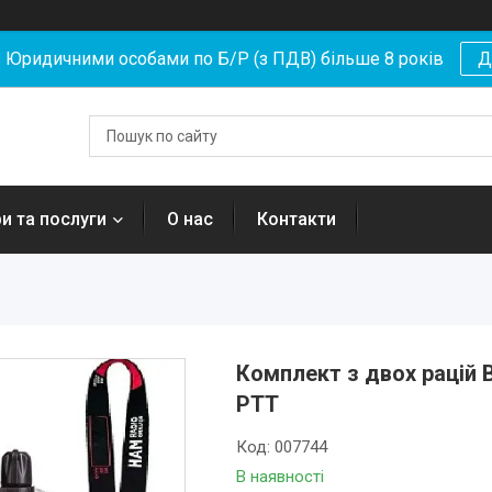
Юридичними особами по Б/Р (з ПДВ) більше 8 років
Д
и та послуги
О нас
Контакти
Комплект з двох рацій 
РТТ
Код:
007744
В наявності