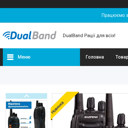
Працюємо з 
DualBand Рації для всіх!
Меню
Головна
Товар
Портфоліо
Товари та послуги
Новини
Статті
Новинка
О нас
Відгуки