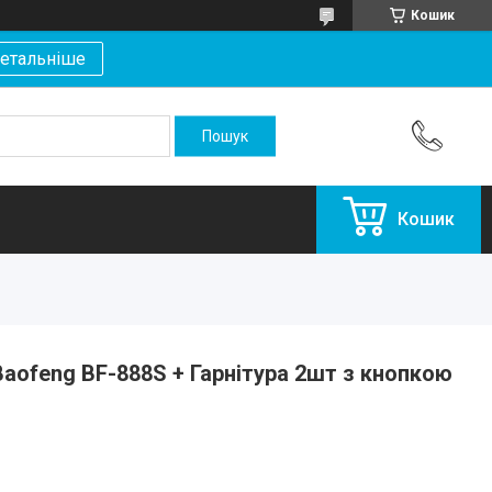
Кошик
етальніше
Кошик
Baofeng BF-888S + Гарнітура 2шт з кнопкою