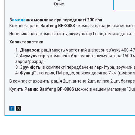
Опис
З
амоле
ння можливе при передплаті 200 грн
Комплект рації
Baofeng BF-888S
- компактна рація яка може ви
Невелика вага, компактність, акумулятор Li-ion, велика дальні
Характеристики:
Діапазон:
рації мають частотний діапазон зв'язку 400-470
Акумулятор:
у комплекті йде ємність акумулятора 1500 м
заряд/розряд;
Зручність:
в комплекті передбачена
гарнітура,
зручний 
Функції:
ліхтарик, FM-радіо, зв'язок досягає 7 км (цифра
В комплект входить: рація 2шт, антена 2шт, кліпса 2 шт, батар
Купить
Рацию Baofeng BF-888S
можно в нашем магазине "Dual