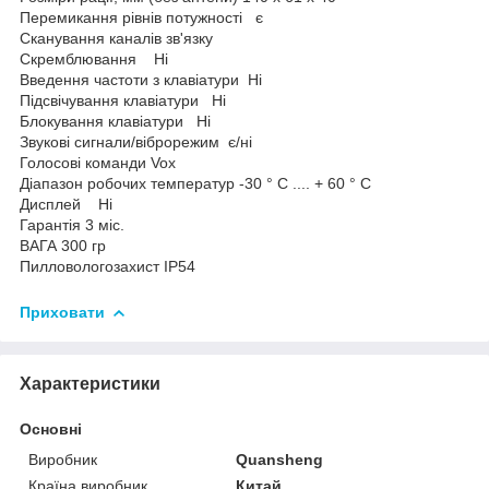
Перемикання рівнів потужності є
Сканування каналів зв'язку
Скремблювання Ні
Введення частоти з клавіатури Ні
Підсвічування клавіатури Ні
Блокування клавіатури Ні
Звукові сигнали/віброрежим є/ні
Голосові команди Vox
Діапазон робочих температур -30 ° С .... + 60 ° С
Дисплей Ні
Гарантія 3 міс.
ВАГА 300 гр
Пилловологозахист IP54
Приховати
Характеристики
Основні
Виробник
Quansheng
Країна виробник
Китай