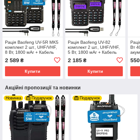
Рація Baofeng UV-5R MK5
Рація Baofeng UV-82
Раці
комплект 2 шт., UHF/VHF,
комплект 2 шт., UHF/VHF,
Вт 4
8 Вт, 1800 мАг + Кабель
5 Вт, 1800 мАг + Кабель
акум
для програмування +
для програмування +
2 589
2 185
550
₴
₴
Ремінець на шию
Ремінець на шию
Купити
Купити
Акційні пропозиції та новинки
Новинка
Подарунок
Подарунок