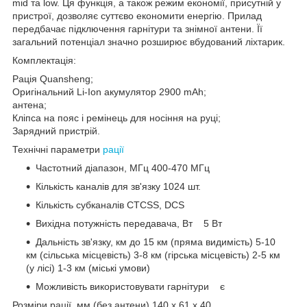
mid та low. Ця функція, а також режим економії, присутній у
пристрої, дозволяє суттєво економити енергію. Прилад
передбачає підключення гарнітури та знімної антени. Її
загальний потенціал значно розширює вбудований ліхтарик.
Комплектація:
Рація Quansheng;
Оригінальний Li-Ion акумулятор 2900 mAh;
антена;
Кліпса на пояс і ремінець для носіння на руці;
Зарядний пристрій.
Технічні параметри
рації
Частотний діапазон, МГц 400-470 МГц
Кількість каналів для зв'язку 1024 шт.
Кількість субканалів CTCSS, DCS
Вихідна потужність передавача, Вт 5 Вт
Дальність зв'язку, км до 15 км (пряма видимість) 5-10
км (сільська місцевість) 3-8 км (гірська місцевість) 2-5 км
(у лісі) 1-3 км (міські умови)
Можливість використовувати гарнітури є
Розміри рації, мм (без антени) 140 х 61 х 40