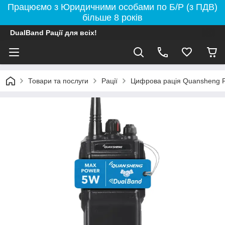
Працюємо з Юридичними особами по Б/Р (з ПДВ)
більше 8 років
DualBand Рації для всіх!
Товари та послуги
Рації
Цифрова рація Quansheng P