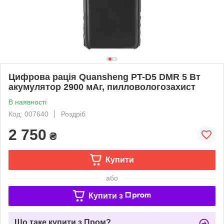
Цифрова рація Quansheng PT-D5 DMR 5 Вт
акумулятор 2900 мАг, пилловологозахист
В наявності
Код: 007640
Роздріб
2 750
₴
Купити
або
Купити з
Що таке купити з Пром?