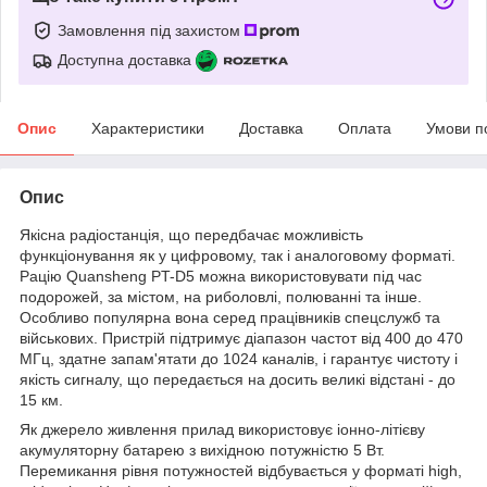
Замовлення під захистом
Доступна доставка
Опис
Характеристики
Доставка
Оплата
Умови п
Опис
Якісна радіостанція, що передбачає можливість
функціонування як у цифровому, так і аналоговому форматі.
Рацію Quansheng PT-D5 можна використовувати під час
подорожей, за містом, на риболовлі, полюванні та інше.
Особливо популярна вона серед працівників спецслужб та
військових. Пристрій підтримує діапазон частот від 400 до 470
МГц, здатне запам'ятати до 1024 каналів, і гарантує чистоту і
якість сигналу, що передається на досить великі відстані - до
15 км.
Як джерело живлення прилад використовує іонно-літієву
акумуляторну батарею з вихідною потужністю 5 Вт.
Перемикання рівня потужностей відбувається у форматі high,