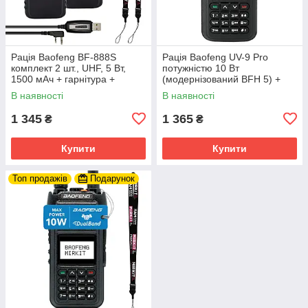
Рація Baofeng BF-888S
Рація Baofeng UV-9 Pro
комплект 2 шт., UHF, 5 Вт,
потужністю 10 Вт
1500 мАч + гарнітура +
(модернізований BFH 5) +
Кабель для програмування
ремінець на руку
В наявності
В наявності
1 345
1 365
₴
₴
Купити
Купити
Топ продажів
Подарунок