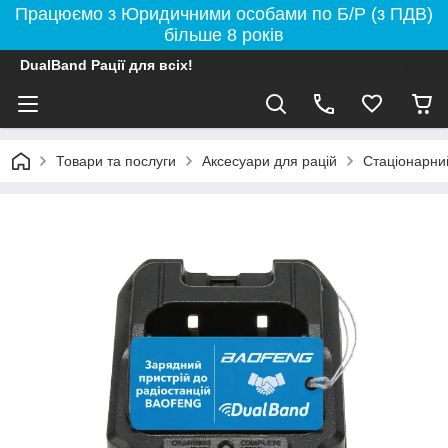
Працюємо з Юридичними особами по Б/Р (з ПДВ)
більше 8 років
DualBand Рації для всіх!
Товари та послуги
Аксесуари для рацій
Стаціонарний