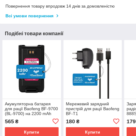
Повернення товару впродовж 14 днів за домовленістю
Всі умови повернення
Подібні товари компанії
Акумуляторна батарея
Мережевий зарядний
Заря
для рації Baofeng BF-9700
пристрій для рації Baofeng
раді
(BL-9700) на 2200 mAh
BF-T1
888
565
180
179
₴
₴
Купити
Купити