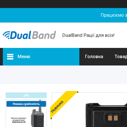
Працюємо з 
DualBand Рації для всіх!
Меню
Головна
Товар
Портфоліо
Товари та послуги
Новини
Статті
Новинка
О нас
Відгуки