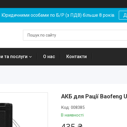
Юридичними особами по Б/Р (з ПДВ) більше 8 років
Д
и та послуги
О нас
Контакти
АКБ для Рації Baofeng U
Код:
008385
В наявності
435 ₴