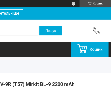
Кошик
етальніше
Кошик
V-9R (T57) Mirkit BL-9 2200 mAh