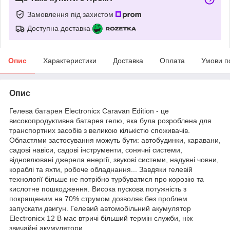
Замовлення під захистом
Доступна доставка
Опис
Характеристики
Доставка
Оплата
Умови п
Опис
Гелева батарея Electronicx Caravan Edition - це
високопродуктивна батарея гелю, яка була розроблена для
транспортних засобів з великою кількістю споживачів.
Областями застосування можуть бути: автобудинки, каравани,
садові навіси, садові інструменти, сонячні системи,
відновлювані джерела енергії, звукові системи, надувні човни,
кораблі та яхти, робоче обладнання... Завдяки гелевій
технології більше не потрібно турбуватися про корозію та
кислотне пошкодження. Висока пускова потужність з
покращеним на 70% струмом дозволяє без проблем
запускати двигун. Гелевий автомобільний акумулятор
Electronicx 12 В має втричі більший термін служби, ніж
звичайні акумулятори.