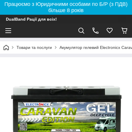
Працюємо з Юридичними особами по Б/Р (з ПДВ)
більше 8 років
DualBand Рації для всіх!
Товари та послуги
Акумулятор гелевий Electronicx Carav