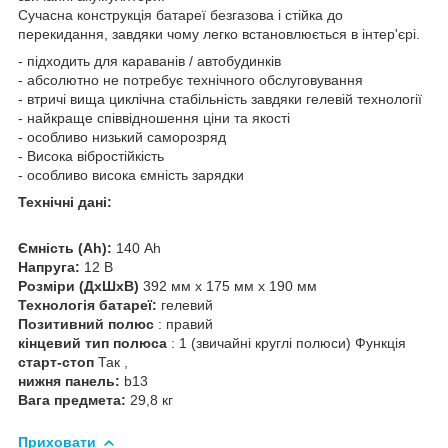
Сучасна конструкція батареї безгазова і стійка до
перекидання, завдяки чому легко встановлюється в інтер'єрі.
- підходить для караванів / автобудинків
- абсолютно не потребує технічного обслуговування
- втричі вища циклічна стабільність завдяки гелевій технології
- найкраще співвідношення ціни та якості
- особливо низький саморозряд
- Висока вібростійкість
- особливо висока ємність зарядки
Технічні дані:
Ємність (Ah):
140 Ah
Напруга:
12 В
Розміри (ДxШxВ)
392 мм x 175 мм x 190 мм
Технологія батареї:
гелевий
Позитивний полюс
: правий
кінцевий тип полюса
: 1 (звичайні круглі полюси) Функція
старт-стоп
Так ,
нижня панель:
b13
Вага предмета:
29,8 кг
Приховати