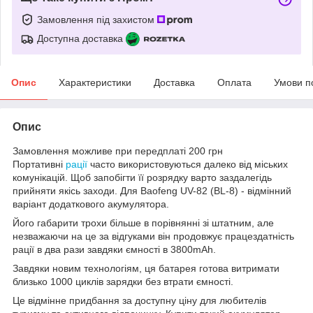
Замовлення під захистом
Доступна доставка
Опис
Характеристики
Доставка
Оплата
Умови п
Опис
Замовлення можливе при передплаті 200 грн
Портативні
рації
часто використовуються далеко від міських
комунікацій. Щоб запобігти її розрядку варто заздалегідь
прийняти якісь заходи. Для Baofeng UV-82 (BL-8) - відмінний
варіант додаткового акумулятора.
Його габарити трохи більше в порівнянні зі штатним, але
незважаючи на це за відгуками він продовжує працездатність
рації в два рази завдяки ємності в 3800mAh.
Завдяки новим технологіям, ця батарея готова витримати
близько 1000 циклів зарядки без втрати ємності.
Це відмінне придбання за доступну ціну для любителів