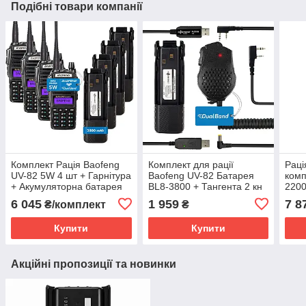
Подібні товари компанії
Комплект Рація Baofeng
Комплект для рації
Раці
UV-82 5W 4 шт + Гарнітура
Baofeng UV-82 Батарея
комп
+ Акумуляторна батарея
BL8-3800 + Тангента 2 кн
2200
Baofeng BL-8 3800 мАч 4
+ Кабель для заряджання
6 045
1 959
7 8
₴/комплект
₴
шт + Ремінець
+ Програматор + Ремінець
Купити
Купити
Акційні пропозиції та новинки