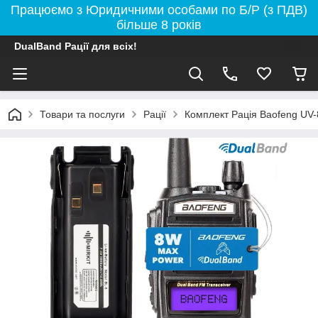
Працюємо з Юридичними особами по Б/Р (з ПДВ)
більше 8 років
DualBand Рації для всіх!
Товари та послуги
Рації
Комплект Рація Baofeng UV-