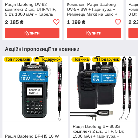
Рація Baofeng UV-82
Комплект Рація Baofeng
Раці
комплект 2 шт., UHF/VHF,
UV-5R 8W + Гарнітура +
комп
5 Вт, 1800 мАг + Кабель
Ремінець Mirkit на шию +
8 Вт
для програмування +
Акумуляторна батарея
для 
2 185
1 199
2 2
₴
₴
Ремінець на шию
Baofeng BL-5 3800
Ремі
Купити
Купити
Акційні пропозиції та новинки
Топ продажів
Подарунок
Новинка
Подарунок
Рація Baofeng BF-888S
комплект 2 шт., UHF, 5 Вт,
Рація Baofeng BF-H5 10 W
1500 мАч + гарнітура +