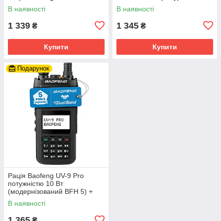
Кабель для програмування
В наявності
В наявності
1 339
1 345
₴
₴
Купити
Купити
Подарунок
Рація Baofeng UV-9 Pro
потужністю 10 Вт
(модернізований BFH 5) +
ремінець на руку
В наявності
1 365
₴