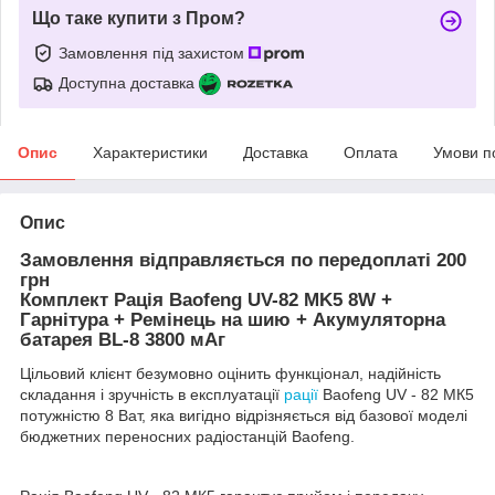
Що таке купити з Пром?
Замовлення під захистом
Доступна доставка
Опис
Характеристики
Доставка
Оплата
Умови п
Опис
Замовлення відправляється по передоплаті 200
грн
Комплект Рація Baofeng UV-82 MK5 8W +
Гарнітура + Ремінець на шию + Акумуляторна
батарея BL-8 3800 мАг
Цільовий клієнт безумовно оцінить функціонал, надійність
складання і зручність в експлуатації
рації
Baofeng UV - 82 МК5
потужністю 8 Ват, яка вигідно відрізняється від базової моделі
бюджетних переносних радіостанцій Baofeng.