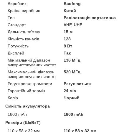
Виробник
Baofeng
Країна виробник
Китай
Тип
Радіостанція портативна
Стандарт
VHF, UHF
Дальність зв'язку
15 м
Кількість каналів
128
Потужність
8 Вт
Дисплей
Так
Мінімальний діапазон
136 МГц
використовуваних частот
Максимальний діапазон
520 МГц
використовуваних частот
Регулировка громкости
Регулюється
Гарантійний термін
24 міс
Колір
Чорний
Ємність акумулятора
1800 mAh
1800 mAh
Розміри (ШхВхТ)
110 х 58 x 32 мм
110 х 58 x 32 мм