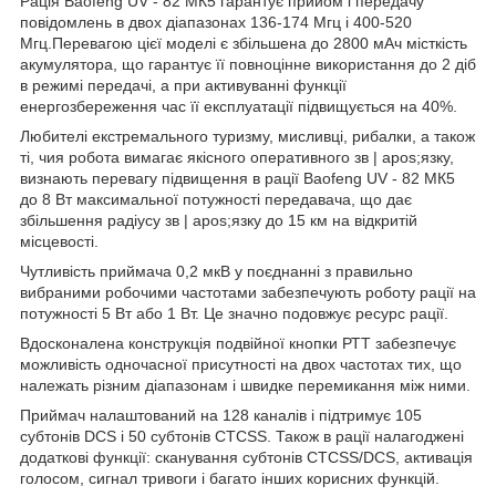
Рація Baofeng UV - 82 МК5 гарантує прийом і передачу
повідомлень в двох діапазонах 136-174 Мгц і 400-520
Мгц.Перевагою цієї моделі є збільшена до 2800 мАч місткість
акумулятора, що гарантує її повноцінне використання до 2 діб
в режимі передачі, а при активуванні функції
енергозбереження час її експлуатації підвищується на 40%.
Любителі екстремального туризму, мисливці, рибалки, а також
ті, чия робота вимагає якісного оперативного зв | apos;язку,
визнають перевагу підвищення в рації Baofeng UV - 82 МК5
до 8 Вт максимальної потужності передавача, що дає
збільшення радіусу зв | apos;язку до 15 км на відкритій
місцевості.
Чутливість приймача 0,2 мкВ у поєднанні з правильно
вибраними робочими частотами забезпечують роботу рації на
потужності 5 Вт або 1 Вт. Це значно подовжує ресурс рації.
Вдосконалена конструкція подвійної кнопки РТТ забезпечує
можливість одночасної присутності на двох частотах тих, що
належать різним діапазонам і швидке перемикання між ними.
Приймач налаштований на 128 каналів і підтримує 105
субтонів DCS і 50 субтонів CTCSS. Також в рації налагоджені
додаткові функції: сканування субтонів CTCSS/DCS, активація
голосом, сигнал тривоги і багато інших корисних функцій.