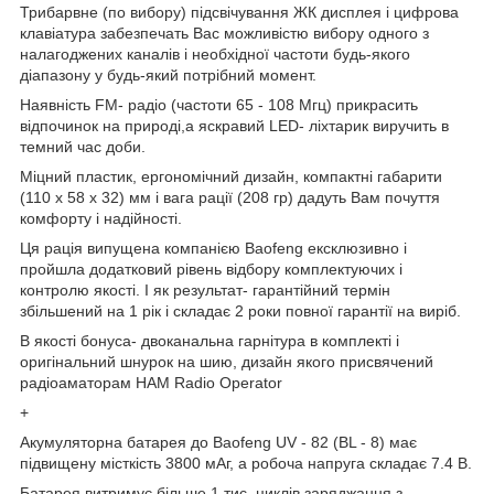
Трибарвне (по вибору) підсвічування ЖК дисплея і цифрова
клавіатура забезпечать Вас можливістю вибору одного з
налагоджених каналів і необхідної частоти будь-якого
діапазону у будь-який потрібний момент.
Наявність FM- радіо (частоти 65 - 108 Мгц) прикрасить
відпочинок на природі,а яскравий LED- ліхтарик виручить в
темний час доби.
Міцний пластик, ергономічний дизайн, компактні габарити
(110 х 58 x 32) мм і вага рації (208 гр) дадуть Вам почуття
комфорту і надійності.
Ця рація випущена компанією Baofeng ексклюзивно і
пройшла додатковий рівень відбору комплектуючих і
контролю якості. І як результат- гарантійний термін
збільшений на 1 рік і складає 2 роки повної гарантії на виріб.
В якості бонуса- двоканальна гарнітура в комплекті і
оригінальний шнурок на шию, дизайн якого присвячений
радіоаматорам HAM Radio Operator
+
Акумуляторна батарея до Baofeng UV - 82 (BL - 8) має
підвищену місткість 3800 мАг, а робоча напруга складає 7.4 В.
Батарея витримує більше 1 тис. циклів заряджання з