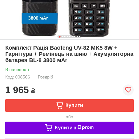
Комплект Рація Baofeng UV-82 MK5 8W +
Гарнітура + Ремінець на шию + Акумуляторна
батарея BL-8 3800 мАг
В наявності
Код: 008566
Роздріб
1 965
₴
Купити
або
Купити з