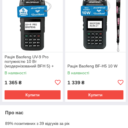
Рація Baofeng UV-9 Pro
потужністю 10 Вт
(модернізований BFH 5) +
Рація Baofeng BF-H5 10 W
ремінець на руку
В наявності
В наявності
1 365
1 339
₴
₴
Купити
Купити
Про нас
89% позитивних з 39 відгуків за рік