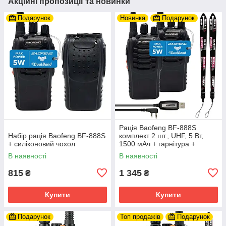
Акційні пропозиції та новинки
Подарунок
Новинка
Подарунок
Рація Baofeng BF-888S
Набір рація Baofeng BF-888S
комплект 2 шт., UHF, 5 Вт,
+ силіконовий чохол
1500 мАч + гарнітура +
Кабель для програмування
В наявності
В наявності
815
1 345
₴
₴
Купити
Купити
Подарунок
Топ продажів
Подарунок