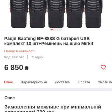
Рація Baofeng BF-888S G батарея USB
комплект 10 шт+Ремінець на шию Mirkit
Немає в наявності
Код: 008743
Роздріб
6 850
₴
Опис
Характеристики
Доставка
Оплата
Умови п
Опис
Замовлення можливе при мінімальній
передоплаті 200 грн