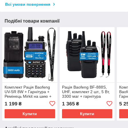
Всі умови повернення
Подібні товари компанії
Комплект Рація Baofeng
Рація Baofeng BF-888S,
Комп
UV-5R 8W + Гарнітура +
UHF, комплект 2 шт., 5 Вт,
Baof
Ремінець Mirkit на шию +
3300 маг + гарнітура
Гарн
Акумуляторна батарея
Baofeng + ремінець на
РТТ
1 199
1 365
5 2
₴
₴
Baofeng BL-5 3800
шию
Mirki
Купити
Купити