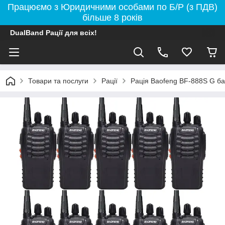
Працюємо з Юридичними особами по Б/Р (з ПДВ)
більше 8 років
DualBand Рації для всіх!
Товари та послуги
Рації
Рація Baofeng BF-888S G ба