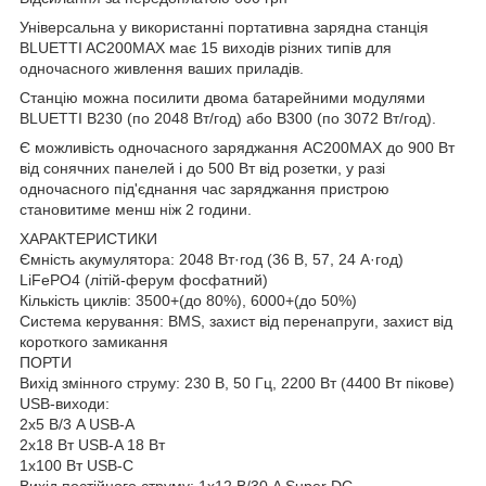
Універсальна у використанні портативна зарядна станція
BLUETTI AC200MAX має 15 виходів різних типів для
одночасного живлення ваших приладів.
Станцію можна посилити двома батарейними модулями
BLUETTI B230 (по 2048 Вт/год) або B300 (по 3072 Вт/год).
Є можливість одночасного заряджання AC200MAX до 900 Вт
від сонячних панелей і до 500 Вт від розетки, у разі
одночасного під'єднання час заряджання пристрою
становитиме менш ніж 2 години.
ХАРАКТЕРИСТИКИ
Ємність акумулятора: 2048 Вт·год (36 В, 57, 24 А·год)
LiFePO4 (літій-ферум фосфатний)
Кількість циклів: 3500+(до 80%), 6000+(до 50%)
Система керування: BMS, захист від перенапруги, захист від
короткого замикання
ПОРТИ
Вихід змінного струму: 230 В, 50 Гц, 2200 Вт (4400 Вт пікове)
USB-виходи:
2x5 В/3 A USB-A
2x18 Вт USB-A 18 Вт
1x100 Вт USB-C
Вихід постійного струму: 1x12 В/30 A Super DC