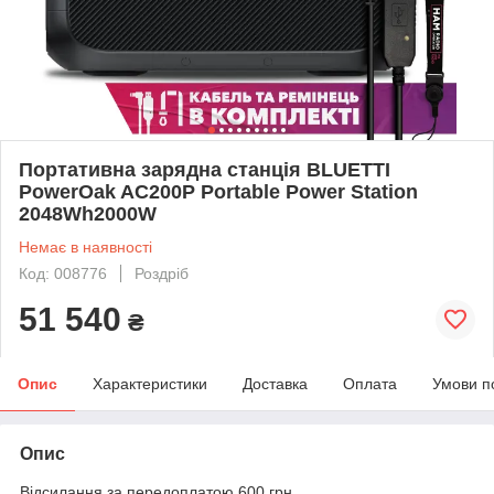
Портативна зарядна станція BLUETTI
PowerOak AC200P Portable Power Station
2048Wh2000W
Немає в наявності
Код: 008776
Роздріб
51 540
₴
Опис
Характеристики
Доставка
Оплата
Умови п
Опис
Відсилання за передоплатою 600 грн