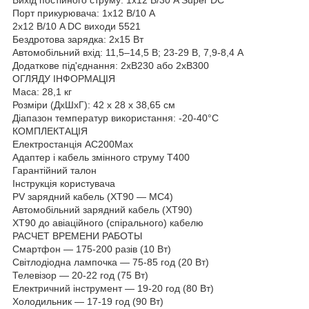
Порт прикурювача: 1x12 В/10 А
2x12 В/10 A DC виходи 5521
Бездротова зарядка: 2x15 Вт
Автомобільний вхід: 11,5–14,5 В; 23-29 В, 7,9-8,4 А
Додаткове під'єднання: 2xB230 або 2xB300
ОГЛЯДУ ІНФОРМАЦІЯ
Маса: 28,1 кг
Розміри (ДхШхГ): 42 х 28 х 38,65 см
Діапазон температур використання: -20-40°C
КОМПЛЕКТАЦІЯ
Електростанція AC200Max
Адаптер і кабель змінного струму T400
Гарантійний талон
Інструкція користувача
PV зарядний кабель (XT90 — MC4)
Автомобільний зарядний кабель (XT90)
XT90 до авіаційного (спірального) кабелю
РАСЧЕТ ВРЕМЕНИ РАБОТЫ
Смартфон — 175-200 разів (10 Вт)
Світлодіодна лампочка — 75-85 год (20 Вт)
Телевізор — 20-22 год (75 Вт)
Електричний інструмент — 19-20 год (80 Вт)
Холодильник — 17-19 год (90 Вт)