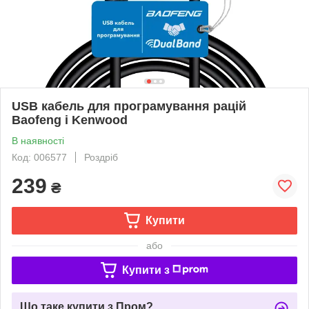
USB кабель для програмування рацій
Baofeng і Kenwood
В наявності
Код: 006577
Роздріб
239
₴
Купити
або
Купити з
Що таке купити з Пром?