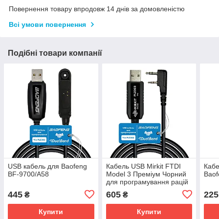
Повернення товару впродовж 14 днів за домовленістю
Всі умови повернення
Подібні товари компанії
USB кабель для Baofeng
Кабель USB Mirkit FTDI
Кабе
BF-9700/A58
Model 3 Преміум Чорний
Baof
для програмування рацій
з роз'ємом "K2" Baofeng
445
605
225
₴
₴
Купити
Купити