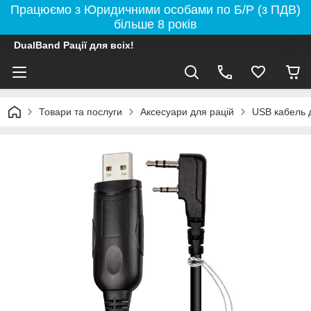
Працюємо з Юридичними особами по Б/Р (з ПДВ)
більше 8 років
DualBand Рації для всіх!
Товари та послуги
Аксесуари для рацій
USB кабель 