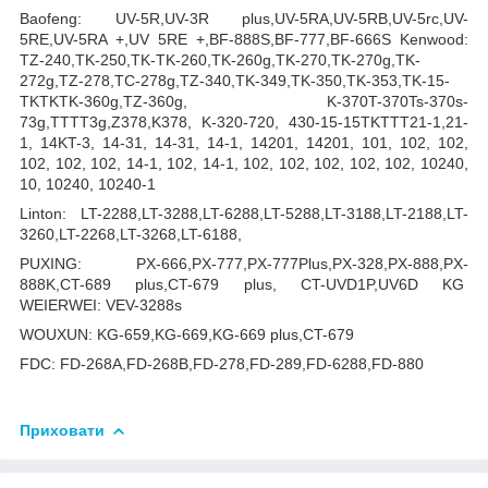
Baofeng: UV-5R,UV-3R plus,UV-5RA,UV-5RB,UV-5rc,UV-
5RE,UV-5RA +,UV 5RE +,BF-888S,BF-777,BF-666S Kenwood:
TZ-240,TK-250,TK-TK-260,TK-260g,TK-270,TK-270g,TK-
272g,TZ-278,TC-278g,TZ-340,TK-349,TK-350,TK-353,TK-15-
TKTKTK-360g,TZ-360g, K-370T-370Ts-370s-
73g,TTTT3g,Z378,K378, K-320-720, 430-15-15TKTTT21-1,21-
1, 14KT-3, 14-31, 14-31, 14-1, 14201, 14201, 101, 102, 102,
102, 102, 102, 14-1, 102, 14-1, 102, 102, 102, 102, 102, 10240,
10, 10240, 10240-1
Linton: LT-2288,LT-3288,LT-6288,LT-5288,LT-3188,LT-2188,LT-
3260,LT-2268,LT-3268,LT-6188,
PUXING: PX-666,PX-777,PX-777Plus,PX-328,PX-888,PX-
888K,CT-689 plus,CT-679 plus, CT-UVD1P,UV6D KG
WEIERWEI: VEV-3288s
WOUXUN: KG-659,KG-669,KG-669 plus,CT-679
FDC: FD-268A,FD-268B,FD-278,FD-289,FD-6288,FD-880
Приховати