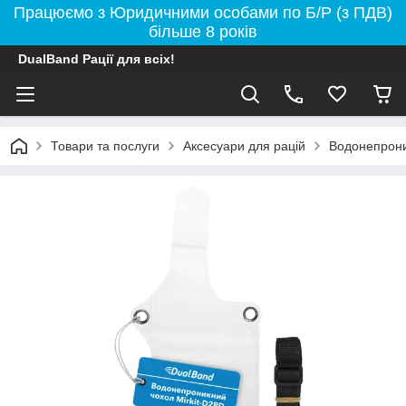
Працюємо з Юридичними особами по Б/Р (з ПДВ)
більше 8 років
DualBand Рації для всіх!
Товари та послуги
Аксесуари для рацій
Водонепрони