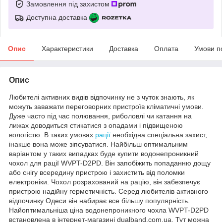
Замовлення під захистом
Доступна доставка
Опис
Характеристики
Доставка
Оплата
Умови п
Опис
Любителі активних видів відпочинку не з чуток знають, як
можуть заважати переговорних пристроїв кліматичні умови.
Дуже часто під час полювання, риболовлі чи катання на
лижах доводиться стикатися з опадами і підвищеною
вологістю. В таких умовах
рації
необхідна спеціальна захист,
інакше вона може зіпсуватися. Найбільш оптимальним
варіантом у таких випадках буде купити водонепроникний
чохол для рації WVPT-D2PD. Він запобіжить попаданню дощу
або снігу всередину пристрою і захистить від поломки
електроніки. Чохол розрахований на рацію, він забезпечує
пристрою надійну герметичність. Серед любителів активного
відпочинку Одеси він набирає все більшу популярність.
Найоптимальніша ціна водонепроникного чохла WVPT-D2PD
встановлена в інтернет-магазині dualband.com.ua. Тут можна