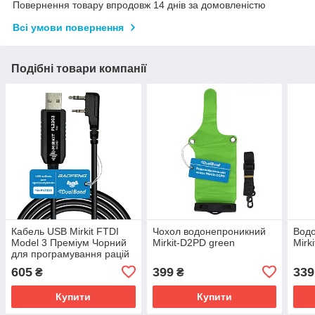
Повернення товару впродовж 14 днів за домовленістю
Всі умови повернення
Подібні товари компанії
Кабель USB Mirkit FTDI
Чохол водонепроникний
Водо
Model 3 Преміум Чорний
Mirkit-D2PD green
Mirk
для програмування рацій
з роз'ємом "K2" Baofeng
605
399
339
₴
₴
Купити
Купити