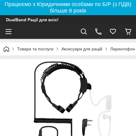
Працюємо з Юридичними особами по Б/Р (з ПДВ)
більше 8 років
DualBand Рації для всіх!
Товари та послуги
Аксесуари для рацій
Ларингофон 